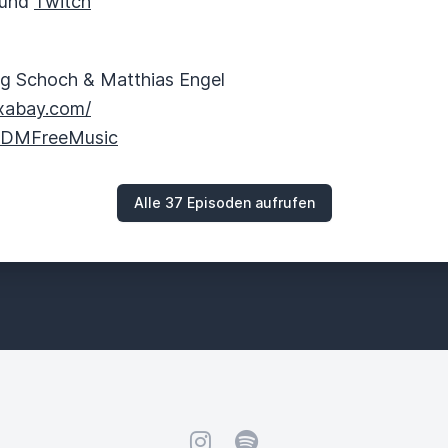
und
Twitch
ng Schoch & Matthias Engel
ixabay.com/
 ADMFreeMusic
Alle 37 Episoden aufrufen
Instagram
Spotify