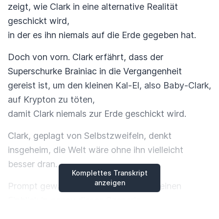
zeigt, wie Clark in eine alternative Realität
geschickt wird,
in der es ihn niemals auf die Erde gegeben hat.
Doch von vorn. Clark erfährt, dass der
Superschurke Brainiac in die Vergangenheit
gereist ist, um den kleinen Kal-El, also Baby-Clark,
auf Krypton zu töten,
damit Clark niemals zur Erde geschickt wird.
Clark, geplagt von Selbstzweifeln, denkt
insgeheim, die Welt wäre ohne ihn vielleicht
besser dran.
Komplettes Transkript
anzeigen
Prompt gewährt ihm Joel, sein Vater, einen
Einblick in genau dieses Szenario.